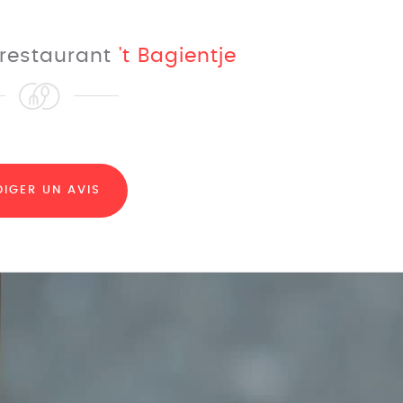
e restaurant
't Bagientje
DIGER UN AVIS