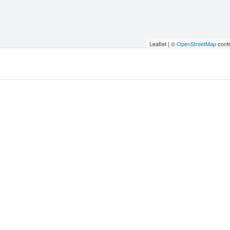
Leaflet | ©
OpenStreetMap
contr