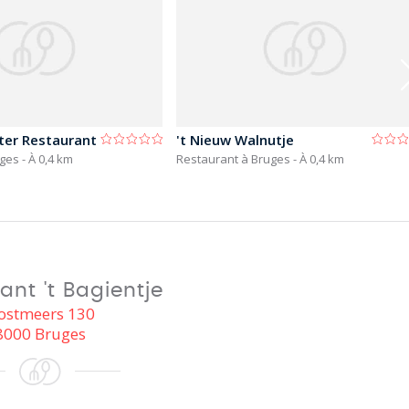
er Restaurant
't Nieuw Walnutje
uges
- À 0,4 km
Restaurant à Bruges
- À 0,4 km
ant 't Bagientje
ostmeers 130
8000 Bruges