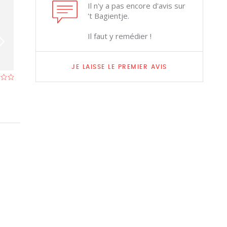
Il n'y a pas encore d'avis sur
't Bagientje.
Il faut y remédier !
JE LAISSE LE PREMIER AVIS
Tearoom Carpe Diem
La Dentelliere
Restaurant à Bruges
- À 0,4 km
Restaurant à Bru