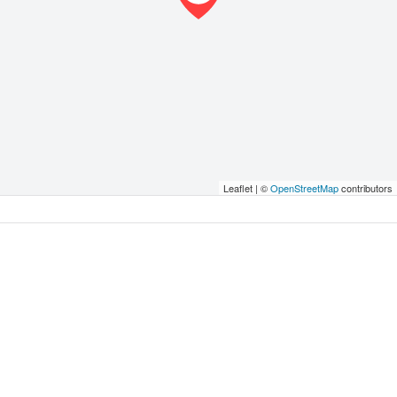
Leaflet | ©
OpenStreetMap
contributors