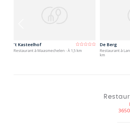
't Kasteelhof
De Berg
1,1
Restaurant à Maasmechelen
- À 1,5 km
Restaurant à Lan
km
Restaur
3650