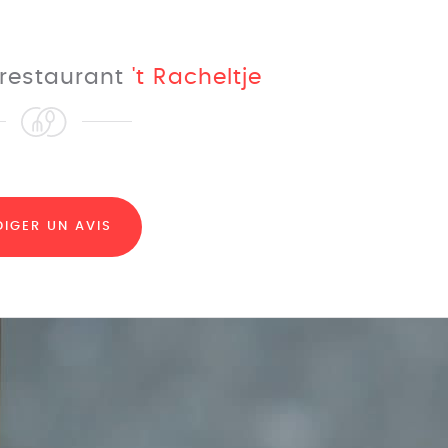
e restaurant
't Racheltje
DIGER UN AVIS