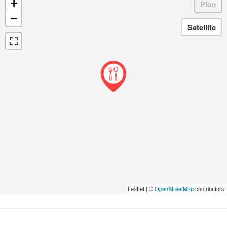
+
−
Leaflet | ©
OpenStreetMap
contributors