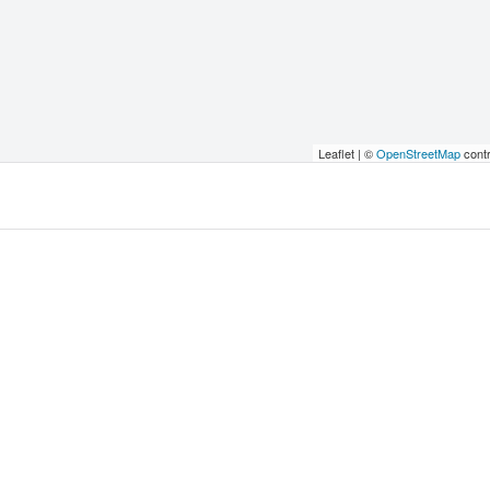
Leaflet | ©
OpenStreetMap
contr