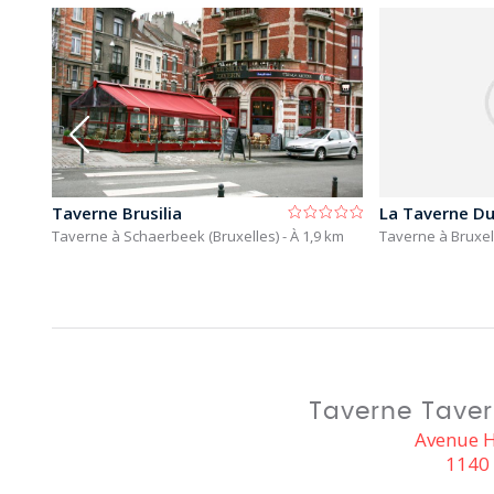
Taverne Brusilia
La Taverne D
 km
Taverne à Schaerbeek (Bruxelles)
- À 1,9 km
Taverne à Bruxe
Taverne Taver
Avenue H
1140 