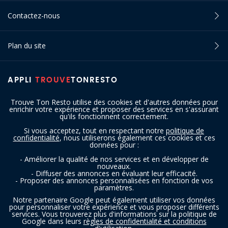
Contactez-nous
Plan du site
APPLI
TROUVE
TONRESTO
Trouve Ton Resto utilise des cookies et d'autres données pour
enrichir votre expérience et proposer des services en s'assurant
qu'ils fonctionnent correctement.
Si vous acceptez, tout en respectant notre
politique de
confidentialité
, nous utiliserons également ces cookies et ces
SUIVEZ-NOUS
données pour :
- Améliorer la qualité de nos services et en développer de
nouveaux.
- Diffuser des annonces en évaluant leur efficacité.
- Proposer des annonces personnalisées en fonction de vos
paramètres.
Notre partenaire Google peut également utiliser vos données
pour personnaliser votre expérience et vous proposer différents
services. Vous trouverez plus d'informations sur la politique de
Copyright © 2016 - 2026 trouvetonresto.be ‐ Tous droits réservés | JDC
Google dans leurs
règles de confidentialité et conditions