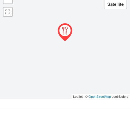
Leaflet | ©
OpenStreetMap
contributors