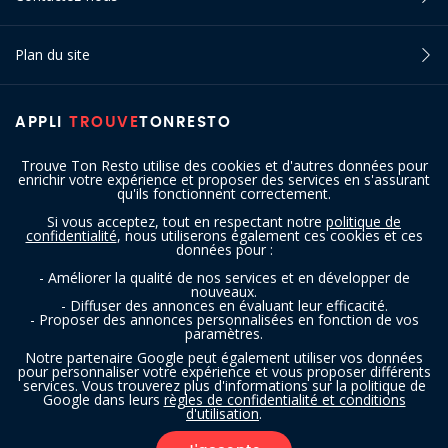
Plan du site
APPLI
TROUVE
TONRESTO
Trouve Ton Resto utilise des cookies et d'autres données pour
enrichir votre expérience et proposer des services en s'assurant
qu'ils fonctionnent correctement.
Si vous acceptez, tout en respectant notre
politique de
confidentialité
, nous utiliserons également ces cookies et ces
SUIVEZ-NOUS
données pour :
- Améliorer la qualité de nos services et en développer de
nouveaux.
- Diffuser des annonces en évaluant leur efficacité.
- Proposer des annonces personnalisées en fonction de vos
paramètres.
Notre partenaire Google peut également utiliser vos données
pour personnaliser votre expérience et vous proposer différents
services. Vous trouverez plus d'informations sur la politique de
Copyright © 2016 - 2026 trouvetonresto.be ‐ Tous droits réservés | JDC
Google dans leurs
règles de confidentialité et conditions
d'utilisation
.
Resto SRL | Rue de Mettet 12 - 5640 Mettet (Belgique)