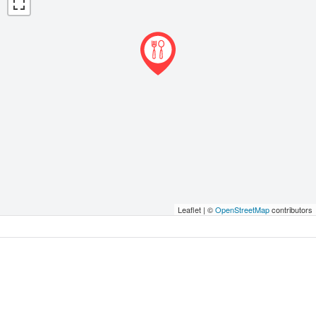
Leaflet | ©
OpenStreetMap
contributors