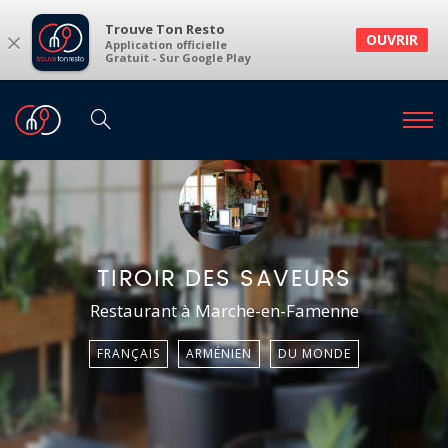
Trouve Ton Resto
×
OUVRIR
Application officielle
Gratuit - Sur Google Play
TIROIR DES SAVEURS
Restaurant à Marche-en-Famenne
FRANÇAIS
ARMÉNIEN
DU MONDE