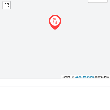
Leaflet | ©
OpenStreetMap
contributors