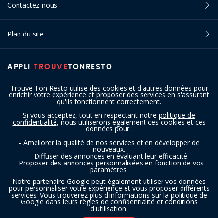
Contactez-nous
Plan du site
APPLI
TROUVE
TONRESTO
Trouve Ton Resto utilise des cookies et d'autres données pour
enrichir votre expérience et proposer des services en s'assurant
qu'ils fonctionnent correctement.
Si vous acceptez, tout en respectant notre
politique de
confidentialité
, nous utiliserons également ces cookies et ces
SUIVEZ-NOUS
données pour :
- Améliorer la qualité de nos services et en développer de
nouveaux.
- Diffuser des annonces en évaluant leur efficacité.
- Proposer des annonces personnalisées en fonction de vos
paramètres.
Notre partenaire Google peut également utiliser vos données
pour personnaliser votre expérience et vous proposer différents
services. Vous trouverez plus d'informations sur la politique de
Copyright © 2016 - 2026 trouvetonresto.be ‐ Tous droits réservés | JDC
Google dans leurs
règles de confidentialité et conditions
d'utilisation
.
Resto SRL | Rue de Mettet 12 - 5640 Mettet (Belgique)