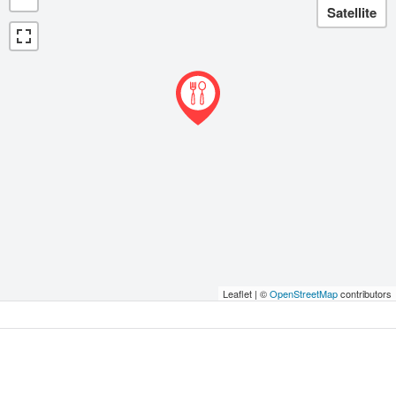
Leaflet | ©
OpenStreetMap
contributors