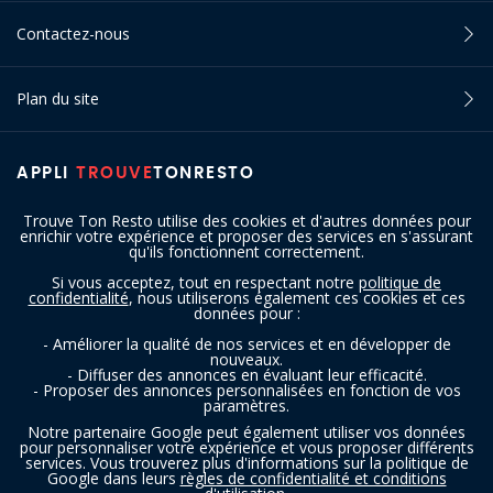
Contactez-nous
Plan du site
APPLI
TROUVE
TONRESTO
Trouve Ton Resto utilise des cookies et d'autres données pour
enrichir votre expérience et proposer des services en s'assurant
qu'ils fonctionnent correctement.
Si vous acceptez, tout en respectant notre
politique de
confidentialité
, nous utiliserons également ces cookies et ces
SUIVEZ-NOUS
données pour :
- Améliorer la qualité de nos services et en développer de
nouveaux.
- Diffuser des annonces en évaluant leur efficacité.
- Proposer des annonces personnalisées en fonction de vos
paramètres.
Notre partenaire Google peut également utiliser vos données
pour personnaliser votre expérience et vous proposer différents
services. Vous trouverez plus d'informations sur la politique de
Copyright © 2016 - 2026 trouvetonresto.be ‐ Tous droits réservés | JDC
Google dans leurs
règles de confidentialité et conditions