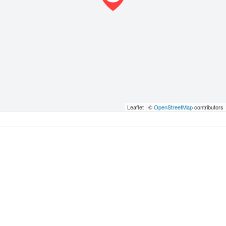
Leaflet | ©
OpenStreetMap
contributors