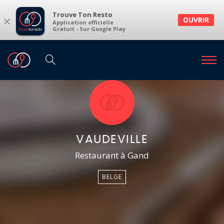
Trouve Ton Resto
×
OUVRIR
Application officielle
Gratuit - Sur Google Play
VAUDEVILLE
Restaurant à Gand
BELGE