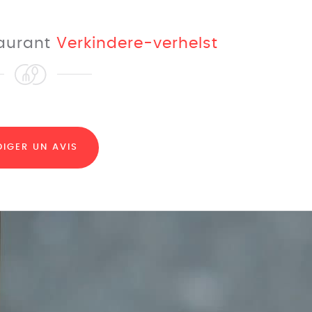
taurant
Verkindere-verhelst
DIGER UN AVIS