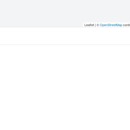
Leaflet | ©
OpenStreetMap
contr