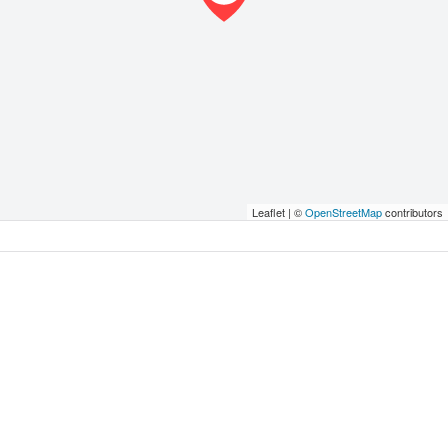
Leaflet | ©
OpenStreetMap
contributors