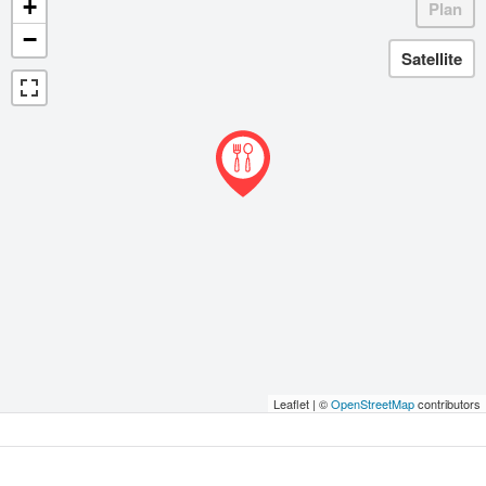
+
−
Leaflet | ©
OpenStreetMap
contributors