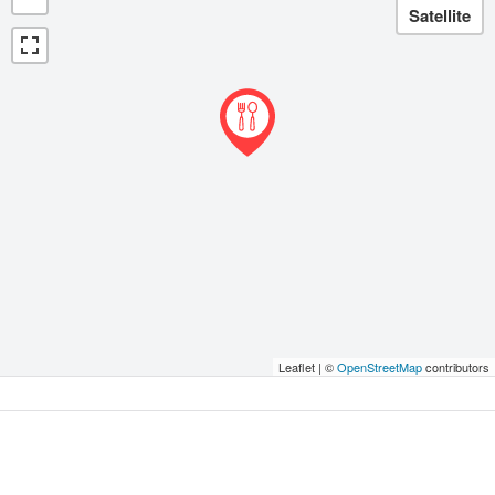
Leaflet | ©
OpenStreetMap
contributors