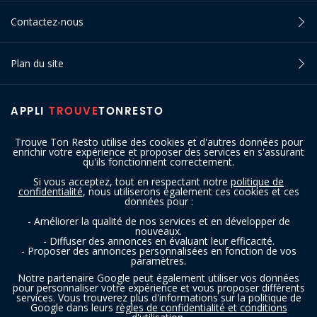
Contactez-nous
Plan du site
APPLI
TROUVE
TONRESTO
Trouve Ton Resto utilise des cookies et d'autres données pour
enrichir votre expérience et proposer des services en s'assurant
qu'ils fonctionnent correctement.
Si vous acceptez, tout en respectant notre
politique de
confidentialité
, nous utiliserons également ces cookies et ces
SUIVEZ-NOUS
données pour :
- Améliorer la qualité de nos services et en développer de
nouveaux.
- Diffuser des annonces en évaluant leur efficacité.
- Proposer des annonces personnalisées en fonction de vos
paramètres.
Notre partenaire Google peut également utiliser vos données
pour personnaliser votre expérience et vous proposer différents
services. Vous trouverez plus d'informations sur la politique de
Copyright © 2016 - 2026 trouvetonresto.be ‐ Tous droits réservés | JDC
Google dans leurs
règles de confidentialité et conditions