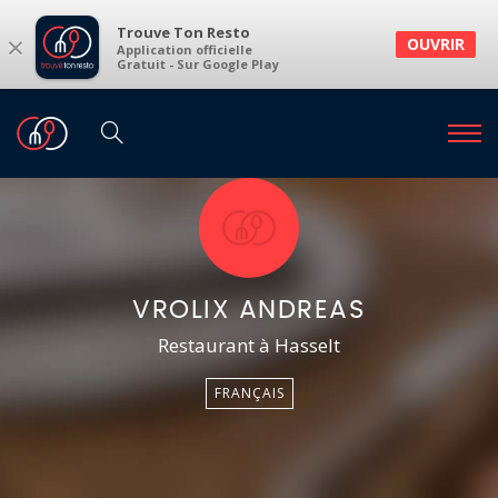
Trouve Ton Resto
×
OUVRIR
Application officielle
Gratuit - Sur Google Play
VROLIX ANDREAS
Restaurant à Hasselt
FRANÇAIS