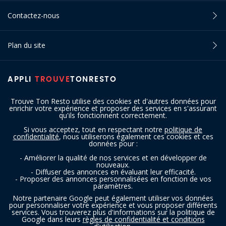
Contactez-nous
Plan du site
APPLI
TROUVE
TONRESTO
Trouve Ton Resto utilise des cookies et d'autres données pour
enrichir votre expérience et proposer des services en s'assurant
qu'ils fonctionnent correctement.
Si vous acceptez, tout en respectant notre
politique de
confidentialité
, nous utiliserons également ces cookies et ces
SUIVEZ-NOUS
données pour :
- Améliorer la qualité de nos services et en développer de
nouveaux.
- Diffuser des annonces en évaluant leur efficacité.
- Proposer des annonces personnalisées en fonction de vos
paramètres.
Notre partenaire Google peut également utiliser vos données
pour personnaliser votre expérience et vous proposer différents
services. Vous trouverez plus d'informations sur la politique de
Copyright © 2016 - 2026 trouvetonresto.be ‐ Tous droits réservés | JDC
Google dans leurs
règles de confidentialité et conditions