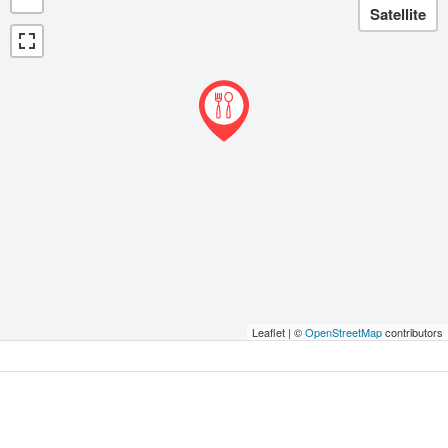
Leaflet | ©
OpenStreetMap
contributors