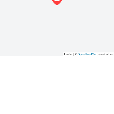
Leaflet | ©
OpenStreetMap
contributors