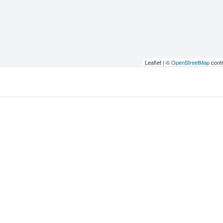
Leaflet | ©
OpenStreetMap
contr