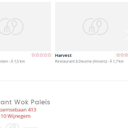
Harvest
hoten
- À 1,5 km
Restaurant à Deurne (Anvers)
- À 1,7 km
ant Wok Paleis
semsebaan 413
110 Wijnegem