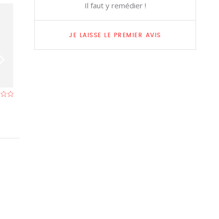
Il faut y remédier !
JE LAISSE LE PREMIER AVIS
Nam Fong
Joy-king
Restaurant à Deurne (Anvers)
- À 2,0 km
Restaurant à Sch