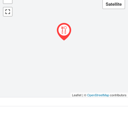
Leaflet | ©
OpenStreetMap
contributors