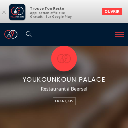
Trouve Ton Resto
×
OUVRIR
Application officielle
Gratuit - Sur Google Play
YOUKOUNKOUN PALACE
Restaurant à Beersel
FRANÇAIS