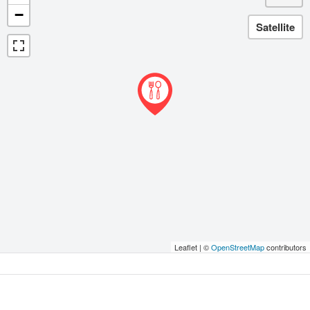
−
Leaflet | ©
OpenStreetMap
contributors