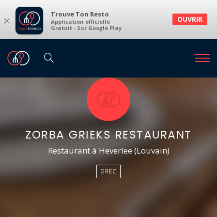
Trouve Ton Resto
×
OUVRIR
Application officielle
Gratuit - Sur Google Play
ZORBA GRIEKS RESTAURANT
Restaurant à Heverlee (Louvain)
GREC