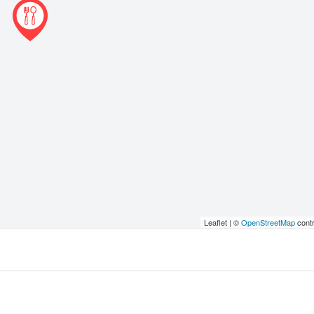
Leaflet | ©
OpenStreetMap
contr