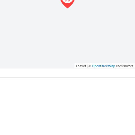
Leaflet | ©
OpenStreetMap
contributors