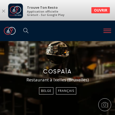
Trouve Ton Resto
×
OUVRIR
Application officielle
Gratuit - Sur Google Play
COSPAÏA
Restaurant à Ixelles (Bruxelles)
BELGE
FRANÇAIS