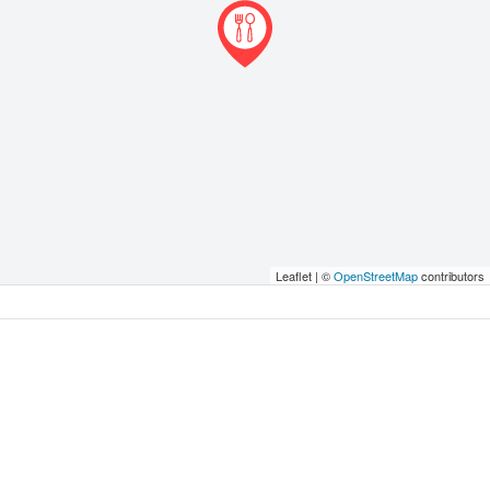
Leaflet | ©
OpenStreetMap
contributors