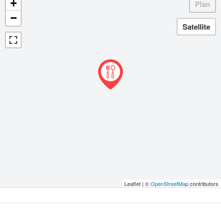
+
−
Leaflet | ©
OpenStreetMap
contributors