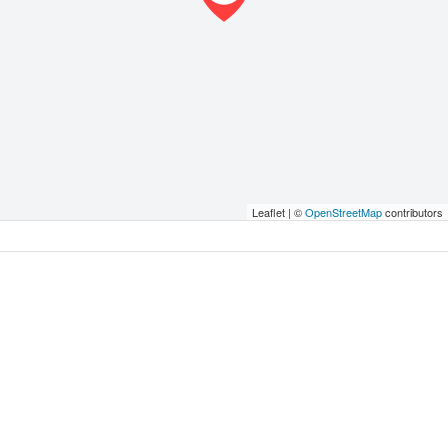
Leaflet | ©
OpenStreetMap
contributors