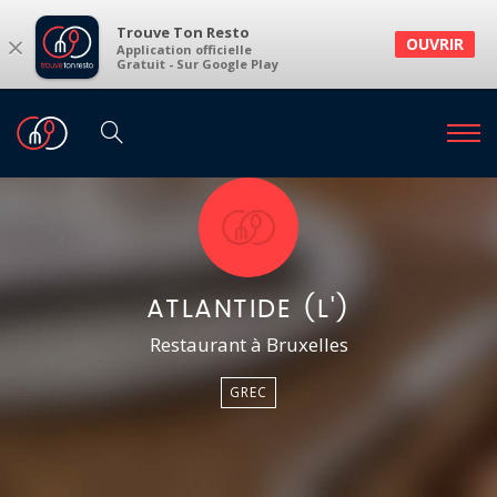
Trouve Ton Resto
×
OUVRIR
Application officielle
Gratuit - Sur Google Play
ATLANTIDE (L')
Restaurant à Bruxelles
GREC