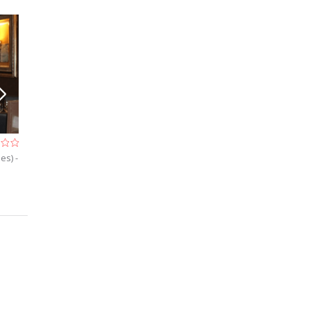
Knossos
Atlantide (l')
les)
-
Restaurant à Etterbeek (Bruxelles)
- À 1,7 km
Restaurant à Bru