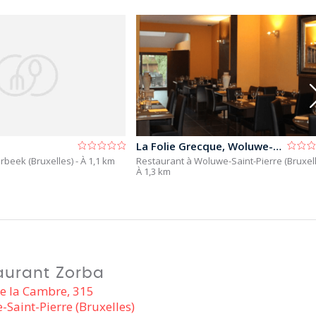
La Folie Grecque, Woluwe-st-pierre
erbeek (Bruxelles)
- À 1,1 km
Restaurant à Woluwe-Saint-Pierre (Bruxel
À 1,3 km
aurant Zorba
e la Cambre, 315
Saint-Pierre (Bruxelles)