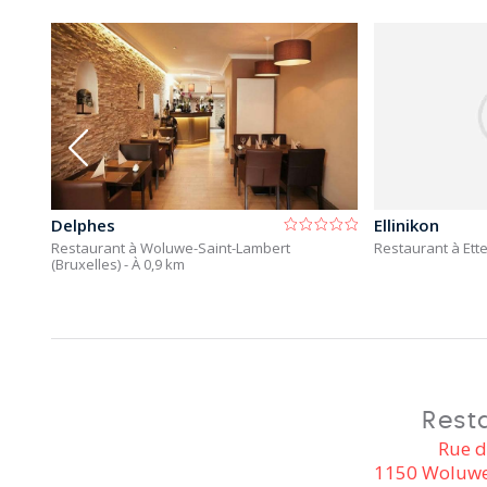
Delphes
Ellinikon
6 km
Restaurant à Woluwe-Saint-Lambert
Restaurant à Ett
(Bruxelles)
- À 0,9 km
Rest
Rue d
1150 Woluwe-