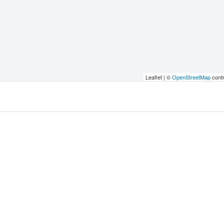
Leaflet | ©
OpenStreetMap
contr