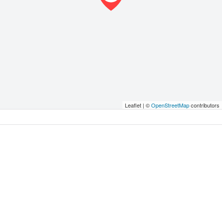
Leaflet | ©
OpenStreetMap
contributors