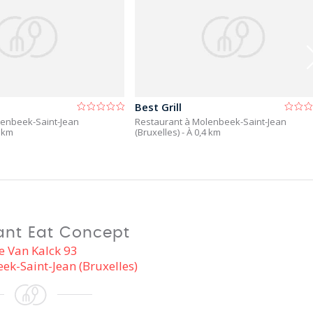
Best Grill
lenbeek-Saint-Jean
Restaurant à Molenbeek-Saint-Jean
4 km
(Bruxelles)
- À 0,4 km
ant Eat Concept
e Van Kalck 93
k-Saint-Jean (Bruxelles)