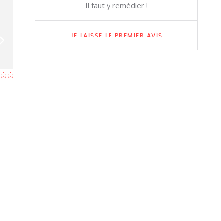
Il faut y remédier !
JE LAISSE LE PREMIER AVIS
Au Nouveau Daring
Restaurant à Molenbeek-Saint-Jean
Restaurant à Mol
(Bruxelles)
- À 0,5 km
(Bruxelles)
- À 0,5