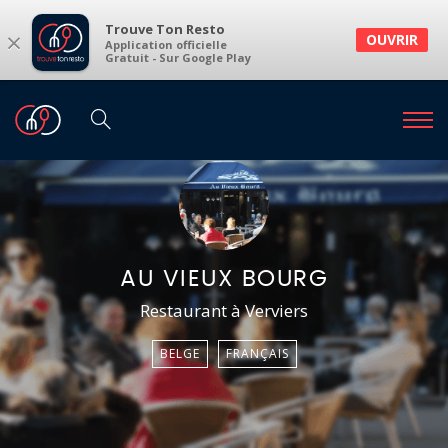
Trouve Ton Resto
×
OUVRIR
Application officielle
Gratuit - Sur Google Play
AU VIEUX BOURG
Restaurant à Verviers
BELGE
FRANÇAIS