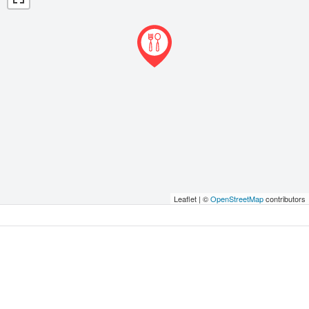
Leaflet | ©
OpenStreetMap
contributors