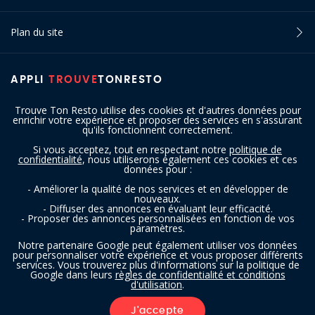
Plan du site
APPLI
TROUVE
TONRESTO
Trouve Ton Resto utilise des cookies et d'autres données pour
enrichir votre expérience et proposer des services en s'assurant
qu'ils fonctionnent correctement.
Si vous acceptez, tout en respectant notre
politique de
confidentialité
, nous utiliserons également ces cookies et ces
SUIVEZ-NOUS
données pour :
- Améliorer la qualité de nos services et en développer de
nouveaux.
- Diffuser des annonces en évaluant leur efficacité.
- Proposer des annonces personnalisées en fonction de vos
paramètres.
Notre partenaire Google peut également utiliser vos données
pour personnaliser votre expérience et vous proposer différents
services. Vous trouverez plus d'informations sur la politique de
Copyright © 2016 - 2026 trouvetonresto.be ‐ Tous droits réservés | JDC
Google dans leurs
règles de confidentialité et conditions
d'utilisation
.
Resto SRL | Rue de Mettet 12 - 5640 Mettet (Belgique)
J'accepte