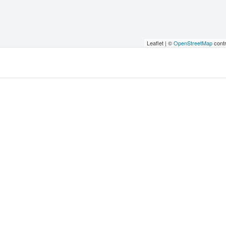
Leaflet | ©
OpenStreetMap
contr