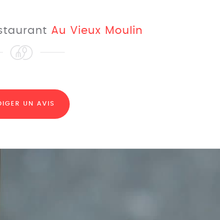
estaurant
Au Vieux Moulin
DIGER UN AVIS