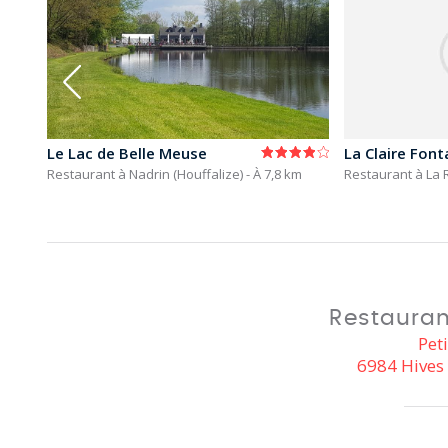
Le Lac de Belle Meuse
La Claire Font
,7 km
Restaurant à Nadrin (Houffalize)
- À 7,8 km
Restaurant à La
Restauran
Pet
6984 Hives