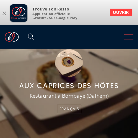
Trouve Ton Resto
×
OUVRIR
Application officielle
Gratuit - Sur Google Play
AUX CAPRICES DES HÔTES
Restaurant à Bombaye (Dalhem)
FRANÇAIS