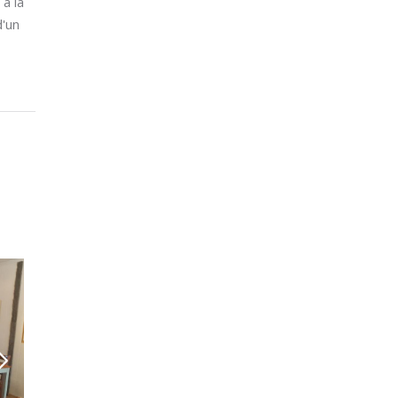
 à la
d'un
Doro L.
Top
Super bistronomique avec des produits
frais, de qualité et de saison. Tout cela
dans une belle...
Alessandra C.
Très bien
La cuisine était excellente remplie de