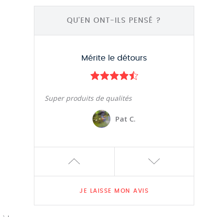
Ced J.
QU'EN ONT-ILS PENSÉ ?
Mérite le détours
Super produits de qualités
Pat C.
Très bien
JE LAISSE MON AVIS
Bien mangé. Patron au petit soin. Bonne
cuisine