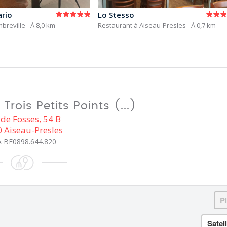
ario
Lo Stesso
mbreville
- À 8,0 km
Restaurant à Aiseau-Presles
- À 0,7 km
rois Petits Points (...)
de Fosses, 54 B
 Aiseau-Presles
 BE0898.644.820