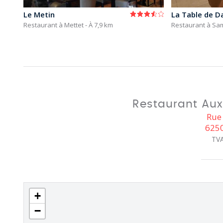
Le Metin
La Table de D
Restaurant à Mettet
- À 7,9 km
Restaurant à Sa
Restaurant Aux T
Rue 
6250
TVA
+
−