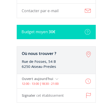
Contacter par e-mail
Très bien
Budget
moyen
30€
La cuisine était excellente remplie de
goût.un plat à la truffe à le goût de truffes
Où nous trouver ?
Laurie C.
Rue de Fosses, 54 B
6250 Aiseau-Presles
Au top !
Ouvert aujourd'hui
12:00 - 13:00 |18:30 - 21:00
Signaler
cet établissement
Un service irréprochable et une
explication sur la préparation de chaque
plat. L'entrée de ris...