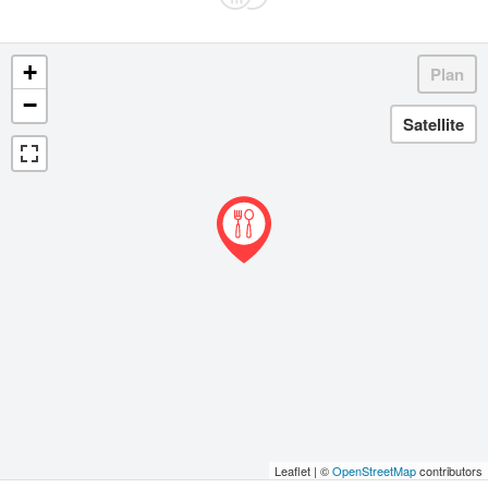
+
−
Leaflet | ©
OpenStreetMap
contributors