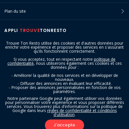
Plan du site
APPLI
TROUVE
TONRESTO
Trouve Ton Resto utilise des cookies et d'autres données pour
enrichir votre expérience et proposer des services en s'assurant
qu'ils fonctionnent correctement.
Si vous acceptez, tout en respectant notre
politique de
confidentialité
, nous utiliserons également ces cookies et ces
SUIVEZ-NOUS
données pour :
- Améliorer la qualité de nos services et en développer de
nouveaux.
- Diffuser des annonces en évaluant leur efficacité.
- Proposer des annonces personnalisées en fonction de vos
paramètres.
Notre partenaire Google peut également utiliser vos données
pour personnaliser votre expérience et vous proposer différents
services. Vous trouverez plus d'informations sur la politique de
Copyright © 2016 - 2026 trouvetonresto.be ‐ Tous droits réservés | JDC
Google dans leurs
règles de confidentialité et conditions
d'utilisation
.
Resto SRL | Rue de Mettet 12 - 5640 Mettet (Belgique)
J'accepte