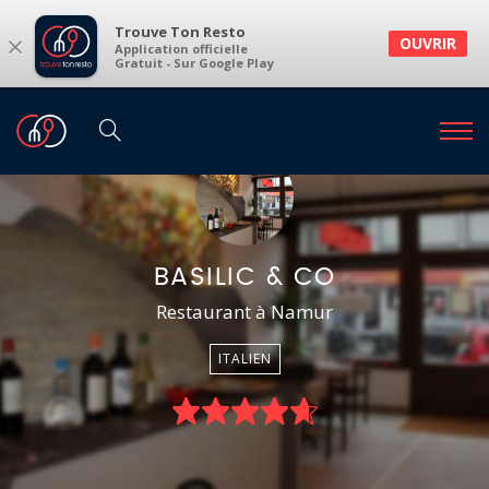
Trouve Ton Resto
×
OUVRIR
Application officielle
Gratuit - Sur Google Play
BASILIC & CO
Restaurant à Namur
ITALIEN