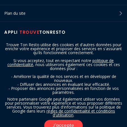
Plan du site
APPLI
TROUVE
TONRESTO
Trouve Ton Resto utilise des cookies et d'autres données pour
enrichir votre expérience et proposer des services en s'assurant
qu'ils fonctionnent correctement.
Si vous acceptez, tout en respectant notre
politique de
confidentialité
, nous utiliserons également ces cookies et ces
SUIVEZ-NOUS
données pour :
- Améliorer la qualité de nos services et en développer de
nouveaux.
- Diffuser des annonces en évaluant leur efficacité.
- Proposer des annonces personnalisées en fonction de vos
paramètres.
Notre partenaire Google peut également utiliser vos données
pour personnaliser votre expérience et vous proposer différents
services. Vous trouverez plus d'informations sur la politique de
Copyright © 2016 - 2026 trouvetonresto.be ‐ Tous droits réservés | JDC
Google dans leurs
règles de confidentialité et conditions
d'utilisation
.
Resto SRL | Rue de Mettet 12 - 5640 Mettet (Belgique)
J'accepte