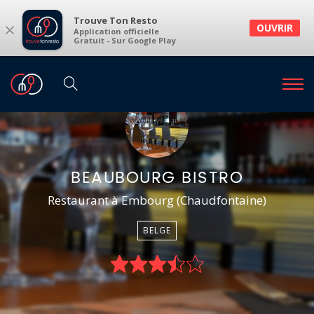
Trouve Ton Resto
×
OUVRIR
Application officielle
Gratuit - Sur Google Play
BEAUBOURG BISTRO
Restaurant à Embourg (Chaudfontaine)
BELGE