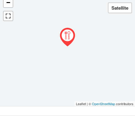
−
Leaflet | ©
OpenStreetMap
contributors