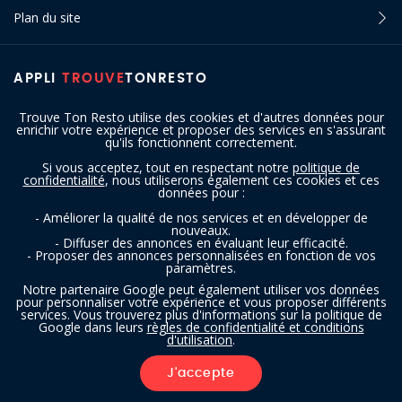
Plan du site
APPLI
TROUVE
TONRESTO
Trouve Ton Resto utilise des cookies et d'autres données pour
enrichir votre expérience et proposer des services en s'assurant
qu'ils fonctionnent correctement.
Si vous acceptez, tout en respectant notre
politique de
confidentialité
, nous utiliserons également ces cookies et ces
SUIVEZ-NOUS
données pour :
- Améliorer la qualité de nos services et en développer de
nouveaux.
- Diffuser des annonces en évaluant leur efficacité.
- Proposer des annonces personnalisées en fonction de vos
paramètres.
Notre partenaire Google peut également utiliser vos données
pour personnaliser votre expérience et vous proposer différents
services. Vous trouverez plus d'informations sur la politique de
Copyright © 2016 - 2026 trouvetonresto.be ‐ Tous droits réservés | JDC
Google dans leurs
règles de confidentialité et conditions
d'utilisation
.
Resto SRL | Rue de Mettet 12 - 5640 Mettet (Belgique)
J'accepte