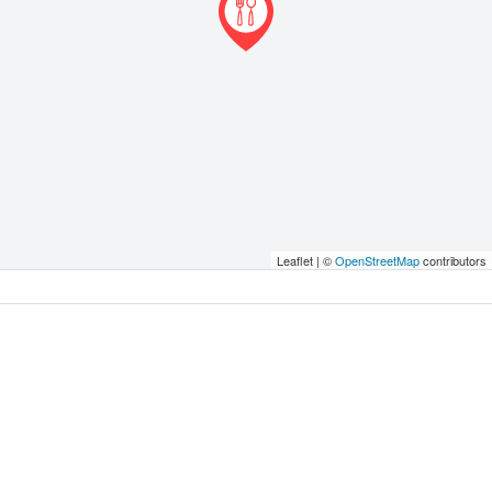
Leaflet | ©
OpenStreetMap
contributors