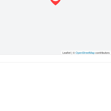
Leaflet | ©
OpenStreetMap
contributors