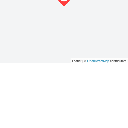
Leaflet | ©
OpenStreetMap
contributors