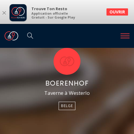
Trouve Ton Resto
×
OUVRIR
Application officielle
Gratuit - Sur Google Play
BOERENHOF
Taverne à Westerlo
BELGE