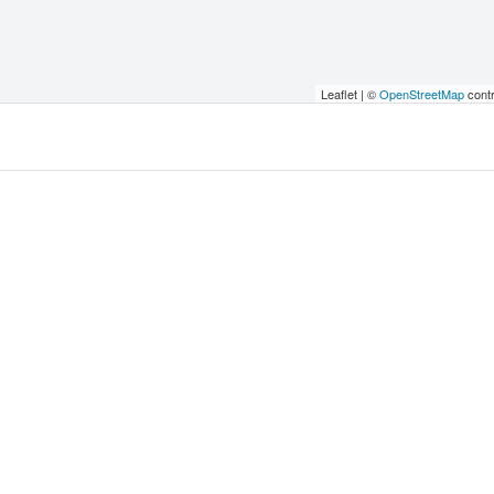
Leaflet | ©
OpenStreetMap
contr