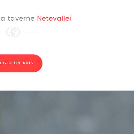
 la taverne
Netevallei
DIGER UN AVIS