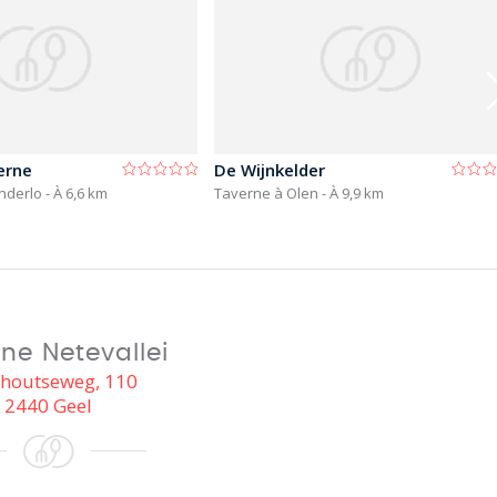
erne
De Wijnkelder
nderlo
- À 6,6 km
Taverne à Olen
- À 9,9 km
ne Netevallei
houtseweg, 110
2440 Geel