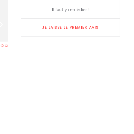
Il faut y remédier !
JE LAISSE LE PREMIER AVIS
Jai Ho
Ganesh - India
Restaurant à Bruxelles
- À 0,6 km
Restaurant à Bru