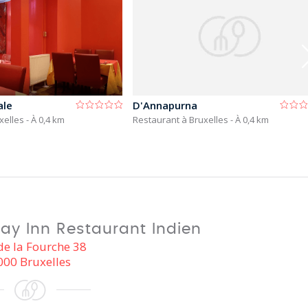
ale
D'Annapurna
xelles
- À 0,4 km
Restaurant à Bruxelles
- À 0,4 km
y Inn Restaurant Indien
de la Fourche 38
000 Bruxelles