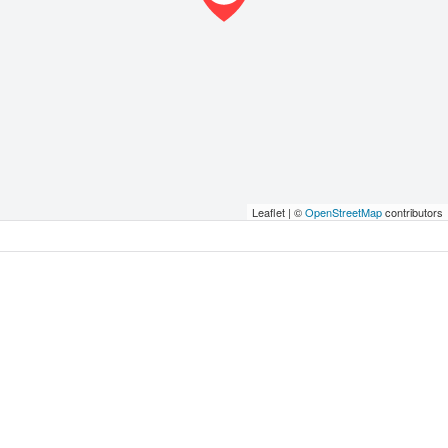
Leaflet | ©
OpenStreetMap
contributors