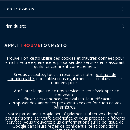
Contactez-nous
Plan du site
APPLI
TROUVE
TONRESTO
Trouve Ton Resto utilise des cookies et d'autres données pour
enrichir votre expérience et proposer des services en s'assurant
qu'ils fonctionnent correctement.
Si vous acceptez, tout en respectant notre
politique de
confidentialité
, nous utiliserons également ces cookies et ces
SUIVEZ-NOUS
données pour :
- Améliorer la qualité de nos services et en développer de
nouveaux.
- Diffuser des annonces en évaluant leur efficacité.
- Proposer des annonces personnalisées en fonction de vos
paramètres.
Notre partenaire Google peut également utiliser vos données
pour personnaliser votre expérience et vous proposer différents
services. Vous trouverez plus d'informations sur la politique de
Copyright © 2016 - 2026 trouvetonresto.be ‐ Tous droits réservés | JDC
Google dans leurs
règles de confidentialité et conditions