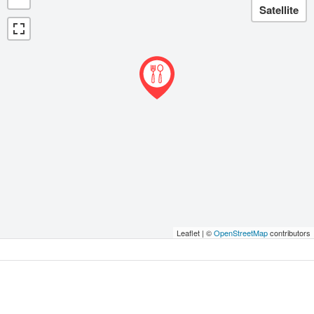
Leaflet | ©
OpenStreetMap
contributors