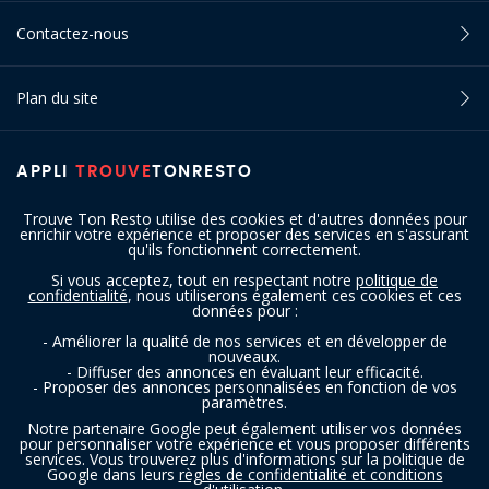
Contactez-nous
Plan du site
APPLI
TROUVE
TONRESTO
Trouve Ton Resto utilise des cookies et d'autres données pour
enrichir votre expérience et proposer des services en s'assurant
qu'ils fonctionnent correctement.
Si vous acceptez, tout en respectant notre
politique de
confidentialité
, nous utiliserons également ces cookies et ces
SUIVEZ-NOUS
données pour :
- Améliorer la qualité de nos services et en développer de
nouveaux.
- Diffuser des annonces en évaluant leur efficacité.
- Proposer des annonces personnalisées en fonction de vos
paramètres.
Notre partenaire Google peut également utiliser vos données
pour personnaliser votre expérience et vous proposer différents
services. Vous trouverez plus d'informations sur la politique de
Copyright © 2016 - 2026 trouvetonresto.be ‐ Tous droits réservés | JDC
Google dans leurs
règles de confidentialité et conditions