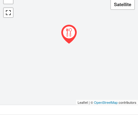
Leaflet | ©
OpenStreetMap
contributors