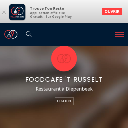
Trouve Ton Resto
×
OUVRIR
Application officielle
Gratuit - Sur Google Play
FOODCAFE 'T RUSSELT
Restaurant à Diepenbeek
ITALIEN