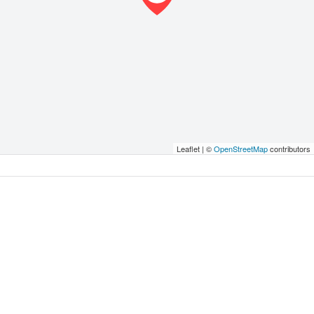
Leaflet | ©
OpenStreetMap
contributors