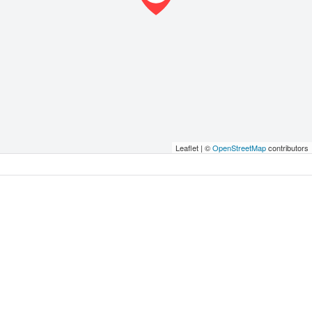
Leaflet | ©
OpenStreetMap
contributors