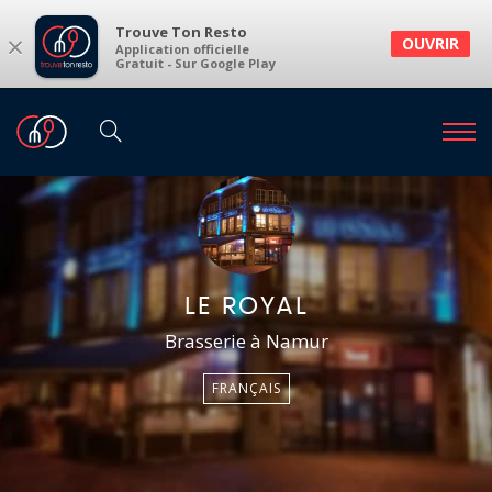
Trouve Ton Resto
×
OUVRIR
Application officielle
Gratuit - Sur Google Play
LE ROYAL
Brasserie à Namur
FRANÇAIS