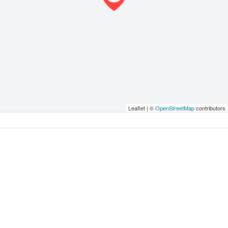
Leaflet | ©
OpenStreetMap
contributors