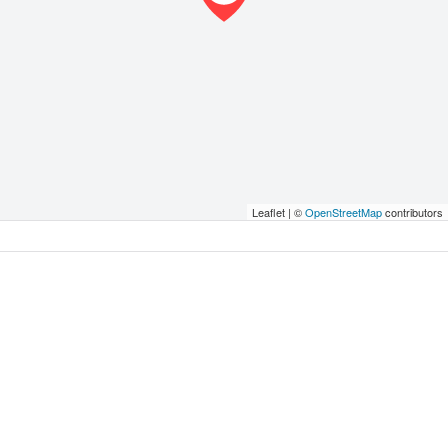
Leaflet | ©
OpenStreetMap
contributors