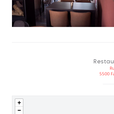
Resta
Ru
5500 F
+
−