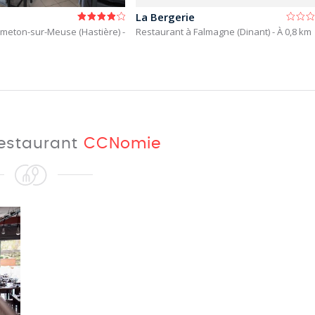
La Bergerie
rmeton-sur-Meuse (Hastière)
-
Restaurant à Falmagne (Dinant)
- À 0,8 km
restaurant
CCNomie