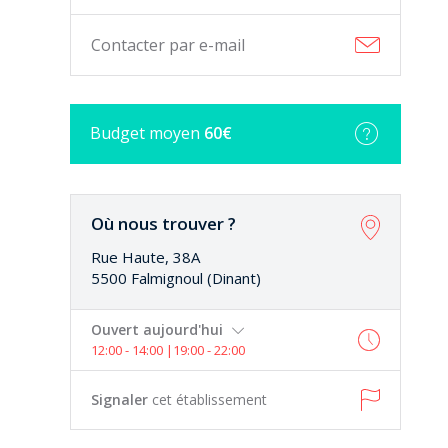
Contacter par e-mail
Excellent
Budget
moyen
60€
Cuisine délicate et parfumée. Endroit
agréable et cuisine ouverte . Nous avons
passé un...
Où nous trouver ?
Morgane B.
Rue Haute, 38A
5500 Falmignoul (Dinant)
David et son épouse nous chouchoutent du début à la fin .
Ouvert aujourd'hui
12:00 - 14:00 |19:00 - 22:00
Signaler
cet établissement
Parfait , David et son épouse nous
chouchoutent du début à la fin . Tout est
délicieux nous y...