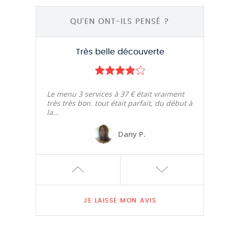
Seraphine-marie N.
QU'EN ONT-ILS PENSÉ ?
Très belle découverte
Le menu 3 services à 37 € était vraiment
très très bon. tout était parfait, du début à
la...
Dany P.
Excellent
JE LAISSE MON AVIS
Service sympa sur une cuisine ouverte.
Cadre plus-que-sympa