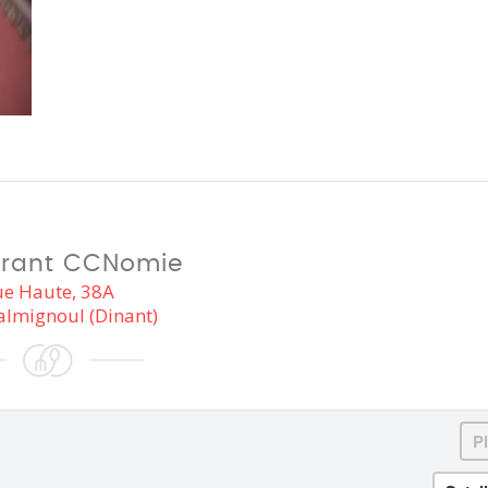
urant CCNomie
e Haute, 38A
almignoul (Dinant)