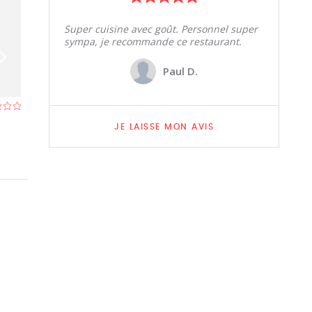
Super cuisine avec goût. Personnel super
sympa, je recommande ce restaurant.
Paul D.
Le Greco
La Fontanina
Restaurant à Hannut
- À 3,5 km
Restaurant à Ha
JE LAISSE MON AVIS