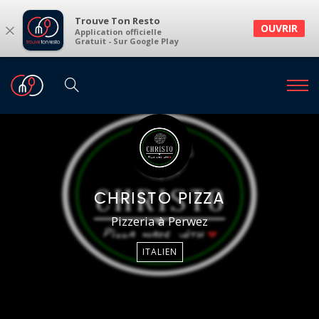
Trouve Ton Resto
×
OUVRIR
Application officielle
Gratuit - Sur Google Play
CHRISTO PIZZA
Pizzeria à Perwez
ITALIEN