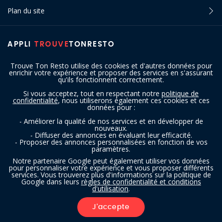
Plan du site
APPLI
TROUVE
TONRESTO
Trouve Ton Resto utilise des cookies et d'autres données pour
enrichir votre expérience et proposer des services en s'assurant
qu'ils fonctionnent correctement.
Si vous acceptez, tout en respectant notre
politique de
confidentialité
, nous utiliserons également ces cookies et ces
SUIVEZ-NOUS
données pour :
- Améliorer la qualité de nos services et en développer de
nouveaux.
- Diffuser des annonces en évaluant leur efficacité.
- Proposer des annonces personnalisées en fonction de vos
paramètres.
Notre partenaire Google peut également utiliser vos données
pour personnaliser votre expérience et vous proposer différents
services. Vous trouverez plus d'informations sur la politique de
Copyright © 2016 - 2026 trouvetonresto.be ‐ Tous droits réservés | JDC
Google dans leurs
règles de confidentialité et conditions
d'utilisation
.
Resto SRL | Rue de Mettet 12 - 5640 Mettet (Belgique)
J'accepte