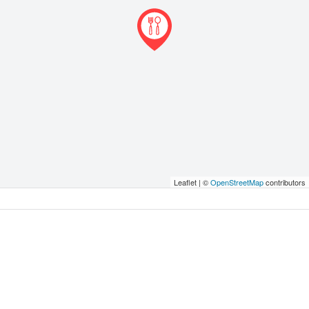
Leaflet | ©
OpenStreetMap
contributors